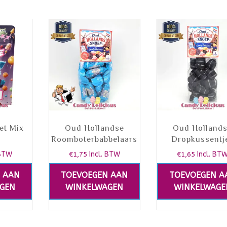
et Mix
Oud Hollandse
Oud Holland
Roomboterbabbelaars
Dropkussentj
 BTW
€
1,75
Incl. BTW
€
1,65
Incl. BT
 AAN
TOEVOEGEN AAN
TOEVOEGEN A
GEN
WINKELWAGEN
WINKELWAGE