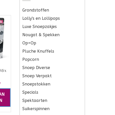
Grondstoffen
Lolly's en Lollipops
Luxe Snoepzakjes
Nougat & Spekken
Op=Op
Pluche Knuffels
Popcorn
Snoep Diverse
Mix
Snoep Verpakt
Snoepstokken
W
Specials
AN
Spektaarten
N
Suikerspinnen