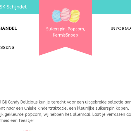
SK Schijndel
HANDEL
INFORMA
Suikerspin, Popcorn,
KermisSnoep
USSENS
Snoepwinkel, kermissnoep, suikerspin, suikerspin kopen, Trekdrop en suikerspin suiker
Bij Candy Delicious kun je terecht voor een uitgebreide selectie aa
t naar een unieke kindertraktatie, een kleurrijke suikerspin kopen,
lijk gekleurde popcorn, wij hebben het allemaal. Laat je verrassen d
heid een feestje!