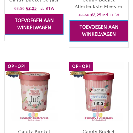
Candy Bucket 50 Jaar
Candy Bucket
Allerleukste Meester
€
2,50
€
2,25
Incl. BTW
€
2,50
€
2,25
Incl. BTW
TOEVOEGEN AAN
TOEVOEGEN AAN
WINKELWAGEN
WINKELWAGEN
OP=OP!
OP=OP!
Candy Bucket
Candy Bucket