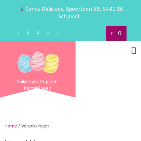
Candy Delicious, Spoorlaan 58, 5481 SK
Schijndel
0
Suikerspin, Popcorn,
KermisSnoep
Home
/ Verpakkingen