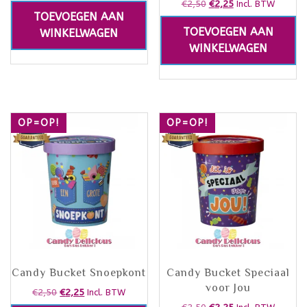
€
2,50
€
2,25
Incl. BTW
TOEVOEGEN AAN
TOEVOEGEN AAN
WINKELWAGEN
WINKELWAGEN
OP=OP!
OP=OP!
Candy Bucket Snoepkont
Candy Bucket Speciaal
voor Jou
€
2,50
€
2,25
Incl. BTW