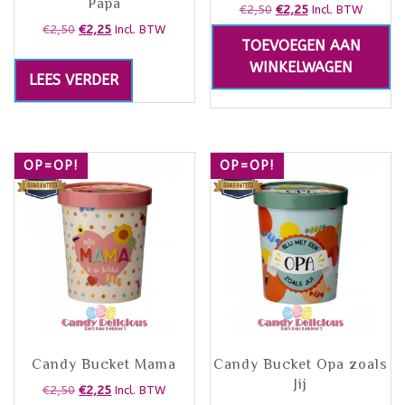
Papa
€
2,50
€
2,25
Incl. BTW
€
2,50
€
2,25
Incl. BTW
TOEVOEGEN AAN
WINKELWAGEN
LEES VERDER
OP=OP!
OP=OP!
Candy Bucket Mama
Candy Bucket Opa zoals
Jij
€
2,50
€
2,25
Incl. BTW