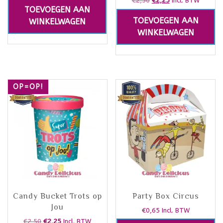
€
2,50
€
2,25
Incl. BTW
TOEVOEGEN AAN
TOEVOEGEN AAN
WINKELWAGEN
WINKELWAGEN
OP=OP!
Candy Bucket Trots op
Party Box Circus
Jou
€
0,65
Incl. BTW
€
2,50
€
2,25
Incl. BTW