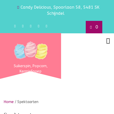
Candy Delicious, Spoorlaan 58, 5481 SK
Schijndel
0
Suikerspin, Popcorn,
KermisSnoep
Home
/ Spektaarten