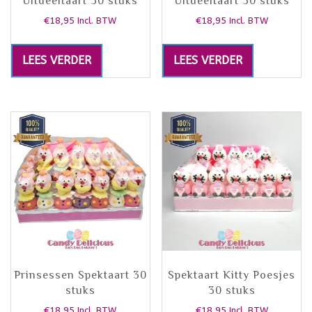
Uitdeeltaart 30 stuks
Uitdeeltaart 30 stuks
€
18,95
€
18,95
Incl. BTW
Incl. BTW
LEES VERDER
LEES VERDER
Prinsessen Spektaart 30
Spektaart Kitty Poesjes
stuks
30 stuks
€
18,95
€
18,95
Incl. BTW
Incl. BTW