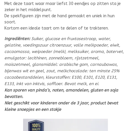
Met deze taart waar maar liefst 30 eendjes op zitten sta je
zeker in het middelpunt.
De spekfiguren zijn met de hand gemaakt en uniek in hun
soort.
Kortom een ideale taart om te delen of te trakteren.
Ingrediënten:
Suiker, glucose en fruxtosestroop, water,
gelatine, voedingszuur citroenzuur, volle melkpoeder, eiwit,
cacaomassa, weipoeder (melk), melksuiker, aroma, botervet,
emulgator: lecithinen, zonnebloem, rijstzetmeel,
maiszetmeel, glansmiddel: arabische gom, carnaubawas,
bijenwas wit en geel, zout, melkchocolade: ten minste 25%
cacaobestanddelen, kleurstoffen: E100, E101, E120, E131,
E133, inkt van inktvis, saffloer. Bevat melk, en ei.
Kan sporen van pinda’s, noten, amandelen, gluten en soja
bevatten.
Niet geschikt voor kinderen onder de 3 jaar, product bevat
kleine snoepjes en een stokje