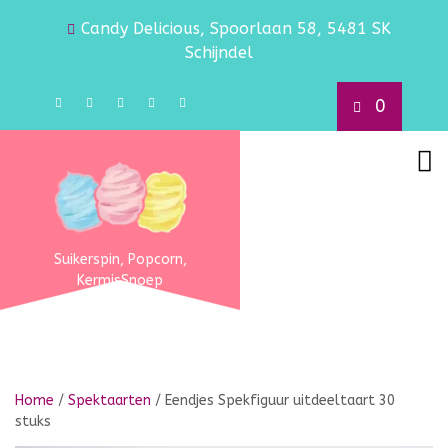
Candy Delicious, Spoorlaan 58, 5481 SK
Schijndel
0
Suikerspin, Popcorn,
KermisSnoep
Home
/
Spektaarten
/ Eendjes Spekfiguur uitdeeltaart 30
stuks