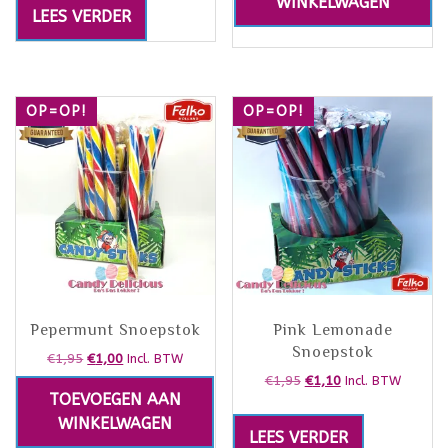
WINKELWAGEN
LEES VERDER
OP=OP!
OP=OP!
Pepermunt Snoepstok
Pink Lemonade
Snoepstok
€
1,95
€
1,00
Incl. BTW
€
1,95
€
1,10
Incl. BTW
TOEVOEGEN AAN
WINKELWAGEN
LEES VERDER