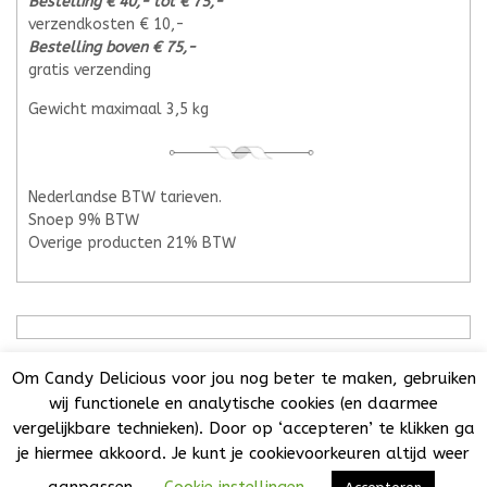
Bestelling € 40,- tot € 75,-
verzendkosten € 10,-
Bestelling boven € 75,-
gratis verzending
Gewicht maximaal 3,5 kg
Nederlandse BTW tarieven.
Snoep 9% BTW
Overige producten 21% BTW
Om Candy Delicious voor jou nog beter te maken, gebruiken
wij functionele en analytische cookies (en daarmee
vergelijkbare technieken). Door op ‘accepteren’ te klikken ga
Candy Delicious 2018-2025© | All Rights Reserved. | KvK:
je hiermee akkoord. Je kunt je cookievoorkeuren altijd weer
73032808 | BTW NL001776860B44 | Het is niet toegestaan
teksten, foto's of enig onderdeel van deze website over te