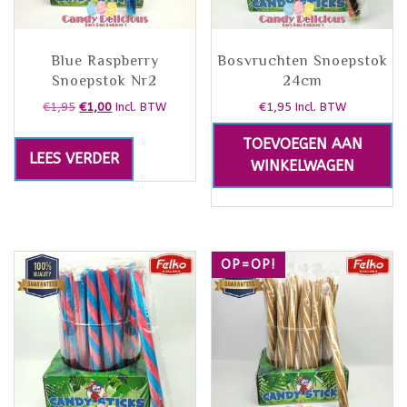
Blue Raspberry
Bosvruchten Snoepstok
Snoepstok Nr2
24cm
€
1,95
€
1,00
€
1,95
Incl. BTW
Incl. BTW
TOEVOEGEN AAN
LEES VERDER
WINKELWAGEN
OP=OP!