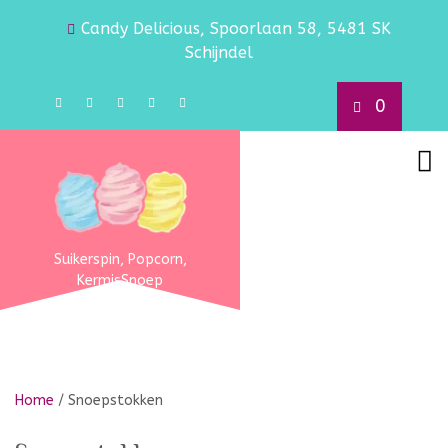
Candy Delicious, Spoorlaan 58, 5481 SK
Schijndel
0
Suikerspin, Popcorn,
KermisSnoep
Home
/ Snoepstokken