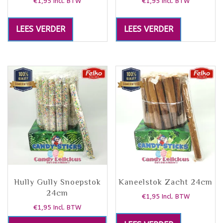
€
1,95
€
1,95
Incl. BTW
Incl. BTW
LEES VERDER
LEES VERDER
Hully Gully Snoepstok
Kaneelstok Zacht 24cm
24cm
€
1,95
Incl. BTW
€
1,95
Incl. BTW