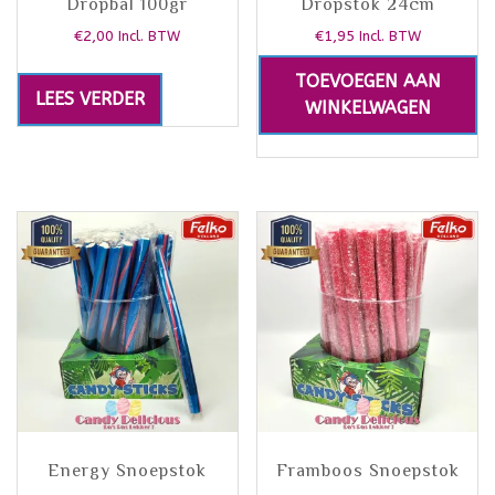
Dropbal 100gr
Dropstok 24cm
€
2,00
€
1,95
Incl. BTW
Incl. BTW
TOEVOEGEN AAN
LEES VERDER
WINKELWAGEN
Energy Snoepstok
Framboos Snoepstok