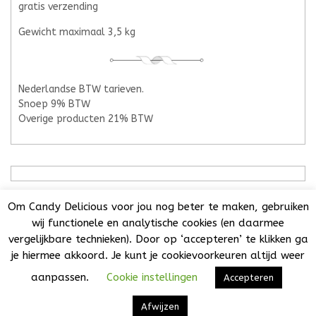
gratis verzending
Gewicht maximaal 3,5 kg
Nederlandse BTW tarieven.
Snoep 9% BTW
Overige producten 21% BTW
Om Candy Delicious voor jou nog beter te maken, gebruiken
wij functionele en analytische cookies (en daarmee
vergelijkbare technieken). Door op ‘accepteren’ te klikken ga
Candy Delicious 2018-2025© | All Rights Reserved. | KvK:
je hiermee akkoord. Je kunt je cookievoorkeuren altijd weer
73032808 | BTW NL001776860B44 | Het is niet toegestaan
teksten, foto's of enig onderdeel van deze website over te
aanpassen.
Cookie instellingen
Accepteren
nemen of te verspreiden zonder uitdrukkelijke
VW Themes
toestemming.
Ontworpen door
Afwijzen