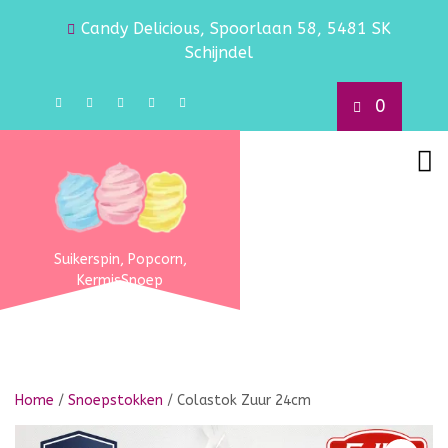
Candy Delicious, Spoorlaan 58, 5481 SK
Schijndel
0
Suikerspin, Popcorn,
KermisSnoep
Home
/
Snoepstokken
/ Colastok Zuur 24cm