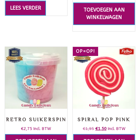
LEES VERDER
TOEVOEGEN AAN
WINKELWAGEN
OP=OP!
RETRO SUIKERSPIN
SPIRAL POP PINK
€
2,75
€
1,95
€
1,50
Incl. BTW
Incl. BTW