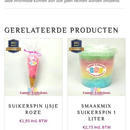
deze informatie kunnen dan ook geen rechten worden ontleend.
GERELATEERDE PRODUCTEN
SUIKERSPIN IJSJE
SMAAKMIX
ROZE
SUIKERSPIN 1
LITER
€
1,95
Incl. BTW
€
2,75
Incl. BTW