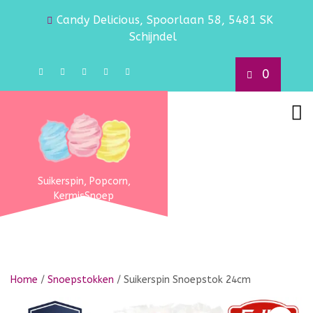
Candy Delicious, Spoorlaan 58, 5481 SK
Schijndel
0
Suikerspin, Popcorn,
KermisSnoep
Home
/
Snoepstokken
/ Suikerspin Snoepstok 24cm