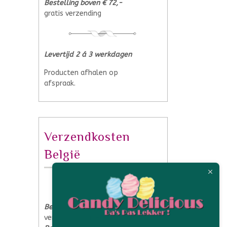
Bestelling boven € 72,-
gratis verzending
Levertijd 2 á 3 werkdagen
Producten afhalen op
afspraak.
Verzendkosten
België
Bestelling tot € 40,-
verzendkosten € 13,-