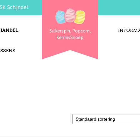
SK Schijndel
HANDEL
INFORMA
Suikerspin, Popcorn,
KermisSnoep
USSENS