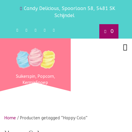
Candy Delicious, Spoorlaan 58, 5481 SK
Schijndel
0
Suikerspin, Popcorn,
KermisSnoep
Home
/ Producten getagged “Happy Cola”