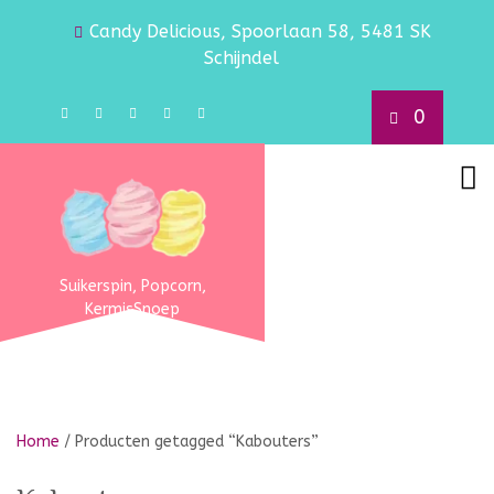
Candy Delicious, Spoorlaan 58, 5481 SK
Schijndel
0
Suikerspin, Popcorn,
KermisSnoep
Home
/ Producten getagged “Kabouters”