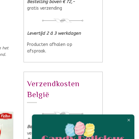
Bestelling boven € 72,-
gratis verzending
Levertijd 2 á 3 werkdagen
Producten afhalen op
n het
afspraak.
end.
Verzendkosten
België
Bestelling tot € 40,-
verzendkosten € 13,-