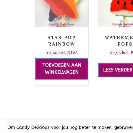
STAR POP
WATERM
RAINBOW
POPS
€
1,50
Incl. BTW
€
1,95
Incl.
TOEVOEGEN AAN
LEES VERDER
WINKELWAGEN
Om Candy Delicious voor jou nog beter te maken, gebruiken w
Candy Delicious 2018-2025© | All Rights Rese