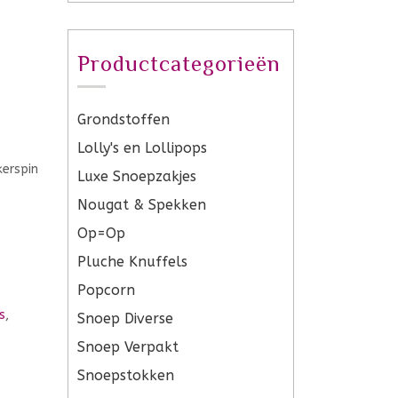
Productcategorieën
Grondstoffen
Lolly's en Lollipops
Luxe Snoepzakjes
Nougat & Spekken
Op=Op
Pluche Knuffels
Popcorn
s
,
Snoep Diverse
Snoep Verpakt
Snoepstokken