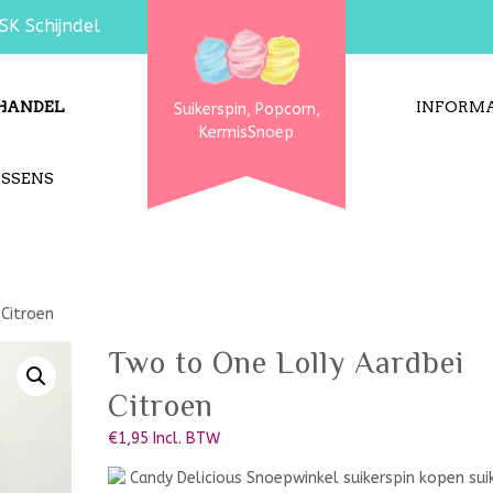
SK Schijndel
HANDEL
INFORMA
Suikerspin, Popcorn,
KermisSnoep
USSENS
 Citroen
Two to One Lolly Aardbei
Citroen
€
1,95
Incl. BTW