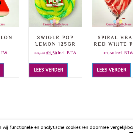
ELON
SWIGLE POP
SPIRAL HEA
LEMON 125GR
RED WHITE P
 BTW
€
3,00
€
1,50
Incl. BTW
€
1,60
Incl. BT
LEES VERDER
LEES VERDER
ij functionele en analytische cookies (en daarmee vergelijkbar
rved. | KvK: 73032808 | BTW NL001776860B44 | Het is niet toegesta