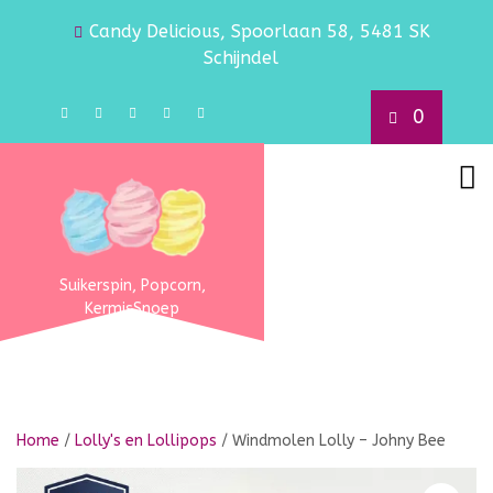
Candy Delicious, Spoorlaan 58, 5481 SK
Schijndel
0
Suikerspin, Popcorn,
KermisSnoep
Home
/
Lolly's en Lollipops
/ Windmolen Lolly – Johny Bee