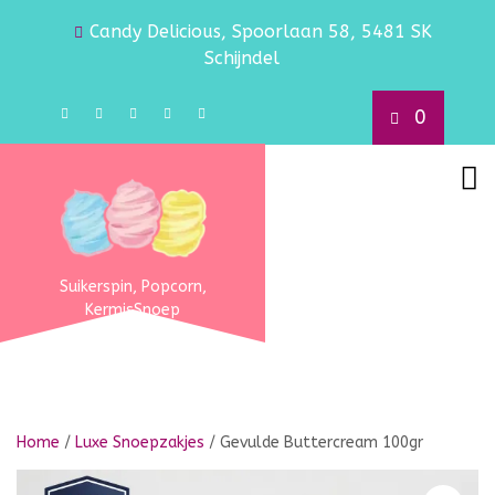
Candy Delicious, Spoorlaan 58, 5481 SK
Schijndel
0
Suikerspin, Popcorn,
KermisSnoep
Home
/
Luxe Snoepzakjes
/ Gevulde Buttercream 100gr