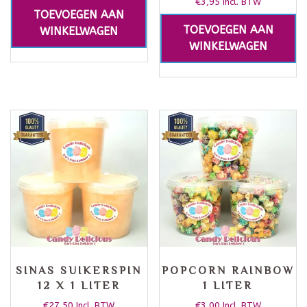
€
3,95
Incl. BTW
TOEVOEGEN AAN
TOEVOEGEN AAN
WINKELWAGEN
WINKELWAGEN
SINAS SUIKERSPIN
POPCORN RAINBOW
12 X 1 LITER
1 LITER
€
27,50
€
3,00
Incl. BTW
Incl. BTW