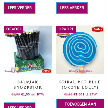
LEES VERDER
LEES VERDER
OP=OP!
OP=OP!
SALMIAK
SPIRAL POP BLUE
SNOEPSTOK
(GROTE LOLLY)
€
1,95
€
1,00
€
1,95
€
1,50
Incl. BTW
Incl. BTW
TOEVOEGEN AAN