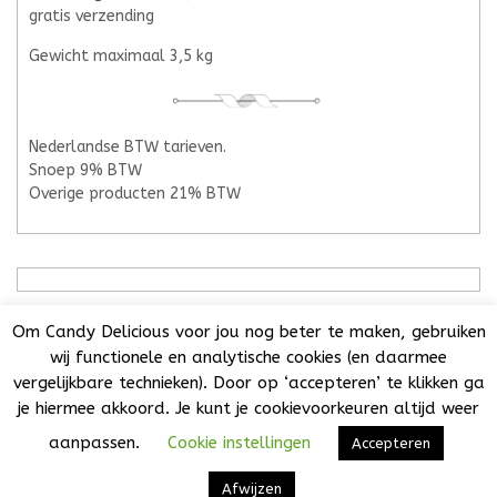
gratis verzending
Gewicht maximaal 3,5 kg
Nederlandse BTW tarieven.
Snoep 9% BTW
Overige producten 21% BTW
Om Candy Delicious voor jou nog beter te maken, gebruiken
wij functionele en analytische cookies (en daarmee
vergelijkbare technieken). Door op ‘accepteren’ te klikken ga
Candy Delicious 2018-2025© | All Rights Reserved. | KvK:
je hiermee akkoord. Je kunt je cookievoorkeuren altijd weer
73032808 | BTW NL001776860B44 | Het is niet toegestaan
teksten, foto's of enig onderdeel van deze website over te
aanpassen.
Cookie instellingen
Accepteren
nemen of te verspreiden zonder uitdrukkelijke
VW Themes
toestemming.
Ontworpen door
Afwijzen