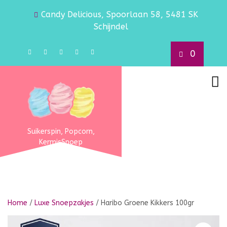
Candy Delicious, Spoorlaan 58, 5481 SK
Schijndel
0
Suikerspin, Popcorn,
KermisSnoep
Home
/
Luxe Snoepzakjes
/ Haribo Groene Kikkers 100gr