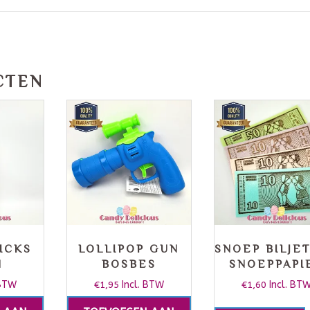
CTEN
ICKS
LOLLIPOP GUN
SNOEP BILJE
N
BOSBES
SNOEPPAPI
 BTW
€
1,95
Incl. BTW
€
1,60
Incl. BT