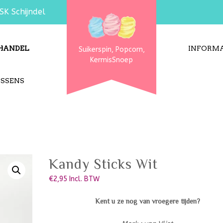
SK Schijndel
HANDEL
INFORMA
Suikerspin, Popcorn,
KermisSnoep
USSENS
Kandy Sticks Wit
€
2,95
Incl. BTW
Kent u ze nog van vroegere tijden?