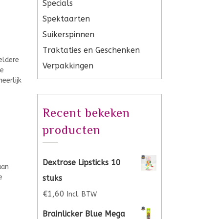
Specials
Spektaarten
Suikerspinnen
Traktaties en Geschenken
eldere
Verpakkingen
ze
eerlijk
Recent bekeken
producten
Dextrose Lipsticks 10
aan
e
stuks
€
1,60
Incl. BTW
Brainlicker Blue Mega