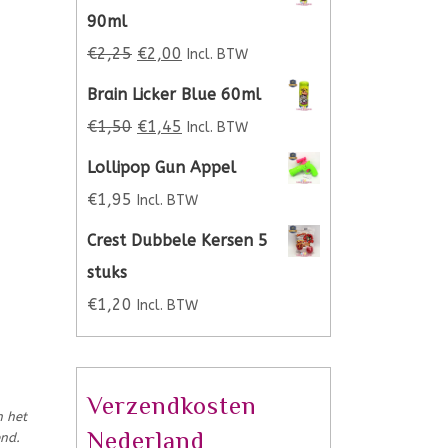
90ml
€
2,25
€
2,00
Incl. BTW
Brain Licker Blue 60ml
€
1,50
€
1,45
Incl. BTW
Lollipop Gun Appel
€
1,95
Incl. BTW
Crest Dubbele Kersen 5
stuks
€
1,20
Incl. BTW
Verzendkosten
n het
Nederland
end.