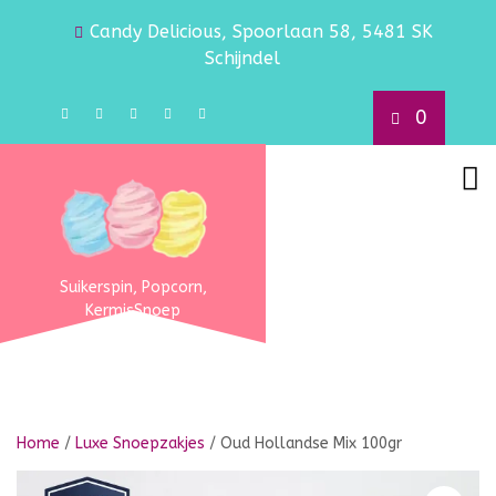
Candy Delicious, Spoorlaan 58, 5481 SK
Schijndel
0
Suikerspin, Popcorn,
KermisSnoep
Home
/
Luxe Snoepzakjes
/ Oud Hollandse Mix 100gr