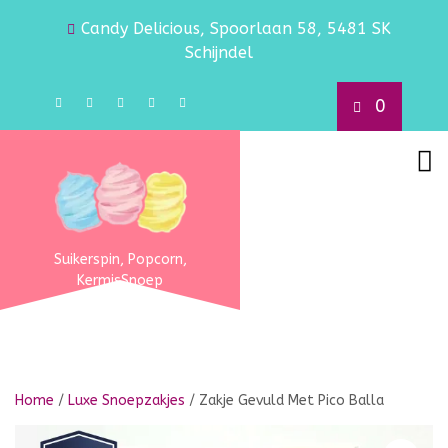
Candy Delicious, Spoorlaan 58, 5481 SK
Schijndel
0
Suikerspin, Popcorn,
KermisSnoep
Home
/
Luxe Snoepzakjes
/ Zakje Gevuld Met Pico Balla