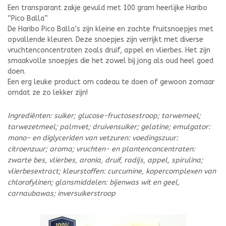
Een transparant zakje gevuld met 100 gram heerlijke Haribo
“Pico Balla”
De Haribo Pico Balla’s zijn kleine en zachte fruitsnoepjes met
opvallende kleuren. Deze snoepjes zijn verrijkt met diverse
vruchtenconcentraten zoals druif, appel en vlierbes. Het zijn
smaakvolle snoepjes die het zowel bij jong als oud heel goed
doen.
Een erg leuke product om cadeau te doen of gewoon zomaar
omdat ze zo lekker zijn!
Ingrediënten: suiker; glucose-fructosestroop; tarwemeel;
tarwezetmeel; palmvet; druivensuiker; gelatine; emulgator:
mono- en diglyceriden van vetzuren: voedingszuur:
citroenzuur; aroma; vruchten- en plantenconcentraten:
zwarte bes, vlierbes, aronia, druif, radijs, appel, spirulina;
vlierbesextract; kleurstoffen: curcumine, kopercomplexen van
chlorofylinen; glansmiddelen: bijenwas wit en geel,
carnaubawas; inversuikerstroop