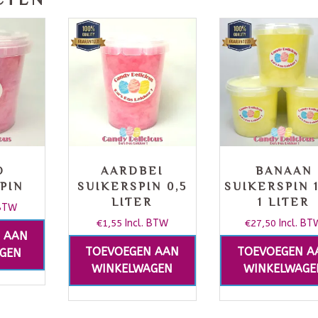
O
AARDBEI
BANAAN
PIN
SUIKERSPIN 0,5
SUIKERSPIN 
LITER
1 LITER
 BTW
€
1,55
Incl. BTW
€
27,50
Incl. BT
 AAN
TOEVOEGEN AAN
TOEVOEGEN A
GEN
WINKELWAGEN
WINKELWAGE