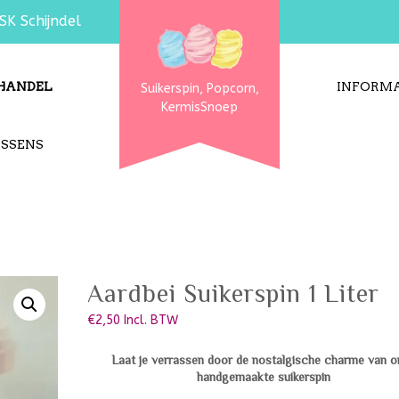
SK Schijndel
HANDEL
INFORMA
Suikerspin, Popcorn,
KermisSnoep
USSENS
Aardbei Suikerspin 1 Liter
€
2,50
Incl. BTW
Laat je verrassen door de nostalgische charme van o
handgemaakte suikerspin