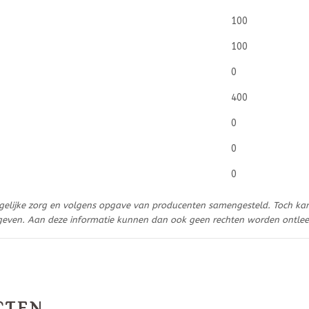
100
100
0
400
0
0
0
gelijke zorg en volgens opgave van producenten samengesteld. Toch ka
geven. Aan deze informatie kunnen dan ook geen rechten worden ontle
CTEN