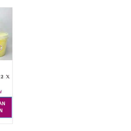
12 X
W
AN
N