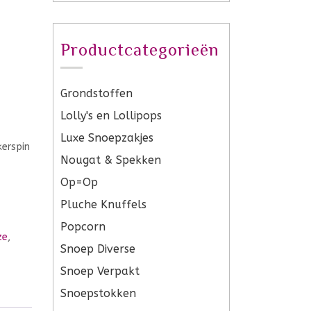
Productcategorieën
Grondstoffen
Lolly's en Lollipops
Luxe Snoepzakjes
Nougat & Spekken
Op=Op
Pluche Knuffels
Popcorn
ze
,
Snoep Diverse
Snoep Verpakt
Snoepstokken