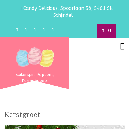
Candy Delicious, Spoorlaan 58, 5481 SK
Schijndel
0
Suikerspin, Popcorn,
KermisSnoep
Kerstgroet