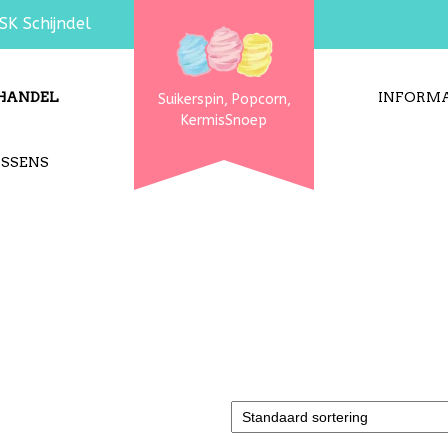
SK Schijndel
HANDEL
INFORMA
Suikerspin, Popcorn,
KermisSnoep
USSENS