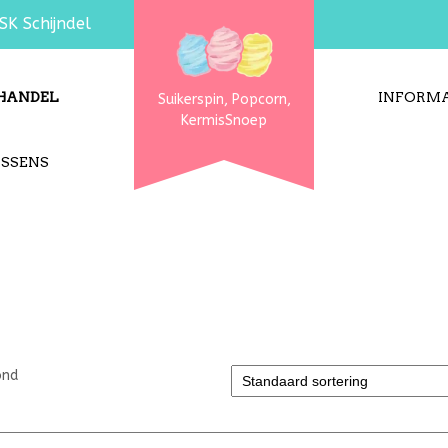
SK Schijndel
HANDEL
INFORMA
Suikerspin, Popcorn,
KermisSnoep
USSENS
ond