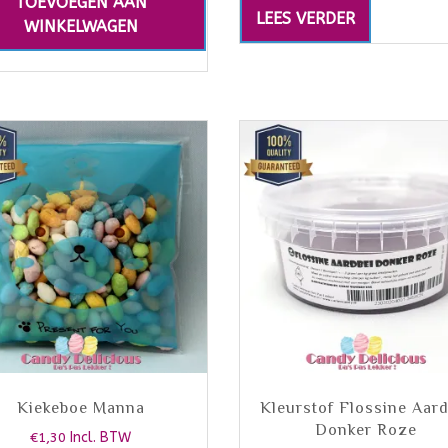
TOEVOEGEN AAN
LEES VERDER
WINKELWAGEN
Kiekeboe Manna
Kleurstof Flossine Aard
Donker Roze
€
1,30
Incl. BTW