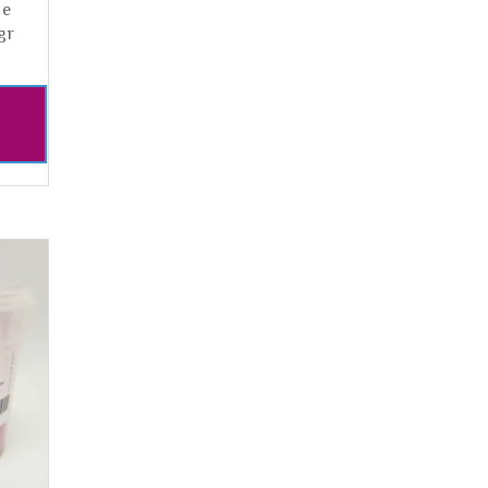
ue
gr