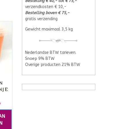
Bestelling € 40,- tot € 75,-
verzendkosten € 10,-
Bestelling boven € 75,-
gratis verzending
Gewicht maximaal 3,5 kg
Nederlandse BTW tarieven.
Snoep 9% BTW
Overige producten 21% BTW
N
NJE
W
AN
N