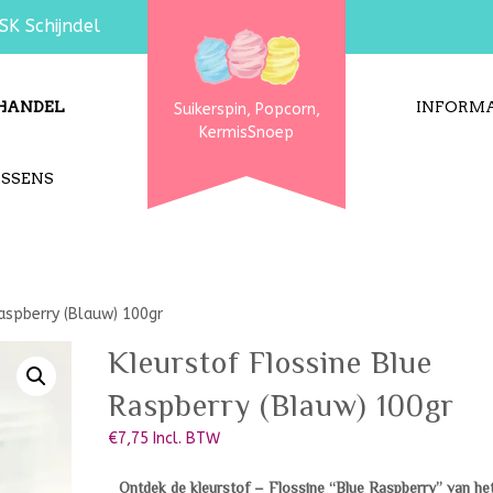
SK Schijndel
HANDEL
INFORMA
Suikerspin, Popcorn,
KermisSnoep
USSENS
aspberry (Blauw) 100gr
Kleurstof Flossine Blue
Raspberry (Blauw) 100gr
€
7,75
Incl. BTW
Ontdek de kleurstof – Flossine “Blue Raspberry” van he