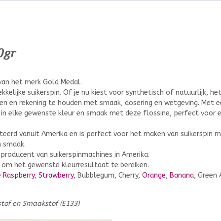
0gr
 van het merk Gold Medal.
elijke suikerspin. Of je nu kiest voor synthetisch of natuurlijk, het
ken en rekening te houden met smaak, dosering en wetgeving. Met 
n in elke gewenste kleur en smaak met deze flossine, perfect voor e
teerd vanuit Amerika en is perfect voor het maken van suikerspin 
n smaak.
producent van suikerspinmachines in Amerika.
g om het gewenste kleurresultaat te bereiken.
 Raspberry
,
Strawberry
, Bubblegum, Cherry,
Orange
,
Banana
, Green 
stof en Smaakstof (E133)