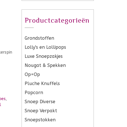
Productcategorieën
Grondstoffen
Lolly's en Lollipops
Luxe Snoepzakjes
Nougat & Spekken
Op=Op
Pluche Knuffels
Popcorn
bes
,
Snoep Diverse
l
Snoep Verpakt
Snoepstokken