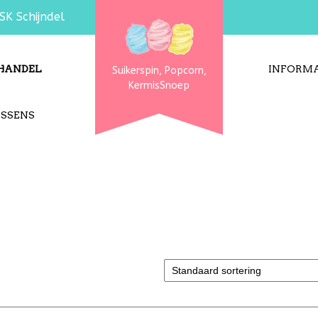
SK Schijndel
HANDEL
INFORMA
Suikerspin, Popcorn,
KermisSnoep
USSENS