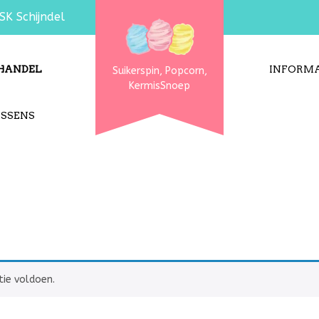
SK Schijndel
HANDEL
INFORMA
Suikerspin, Popcorn,
KermisSnoep
USSENS
tie voldoen.