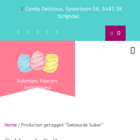
Candy Delicious, Spoorlaan 58, 5481 SK
Schijndel
0
Suikerspin, Popcorn,
KermisSnoep
Home
/ Producten getagged “Gekleurde Suiker”