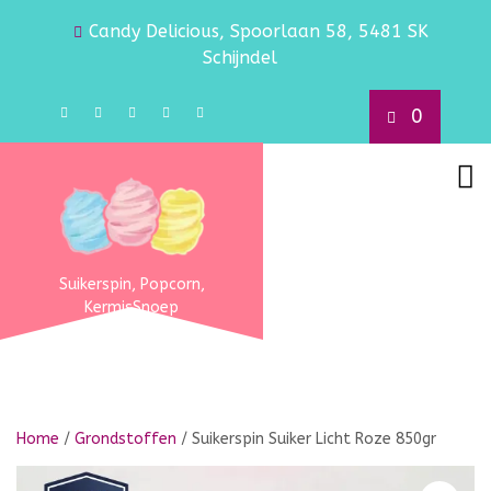
Candy Delicious, Spoorlaan 58, 5481 SK
Schijndel
0
Suikerspin, Popcorn,
KermisSnoep
Home
/
Grondstoffen
/ Suikerspin Suiker Licht Roze 850gr