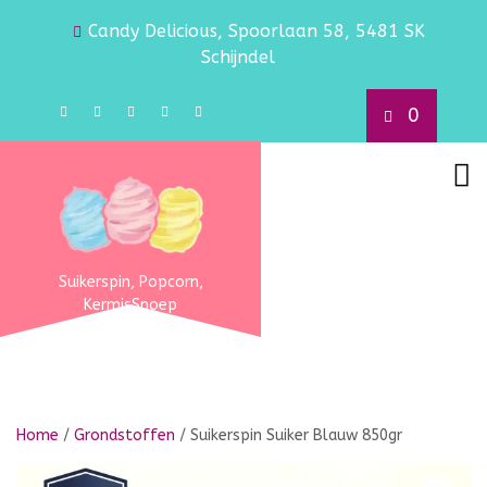
Candy Delicious, Spoorlaan 58, 5481 SK
Schijndel
0
Suikerspin, Popcorn,
KermisSnoep
Home
/
Grondstoffen
/ Suikerspin Suiker Blauw 850gr