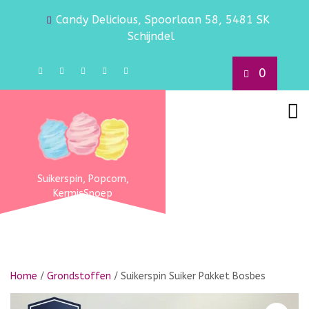
Candy Delicious, Spoorlaan 58, 5481 SK
Schijndel
0
Suikerspin, Popcorn,
KermisSnoep
Home
/
Grondstoffen
/ Suikerspin Suiker Pakket Bosbes