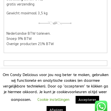
gratis verzending
Gewicht maximaal 3,5 kg
Nederlandse BTW tarieven.
Snoep 9% BTW
Overige producten 21% BTW
Om Candy Delicious voor jou nog beter te maken, gebruiken
wij functionele en analytische cookies (en daarmee
vergelijkbare technieken). Door op ‘accepteren’ te klikken ga
Candy Delicious 2018-2025© | All Rights Reserved. | KvK:
je hiermee akkoord. Je kunt je cookievoorkeuren altijd weer
73032808 | BTW NL001776860B44 | Het is niet toegestaan
teksten, foto's of enig onderdeel van deze website over te
aanpassen.
Cookie instellingen
Accepteren
nemen of te verspreiden zonder uitdrukkelijke
VW Themes
toestemming.
Ontworpen door
Afwijzen