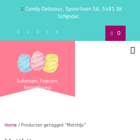
Candy Delicious, Spoorlaan 58, 5481 SK
Schijndel
0
Suikerspin, Popcorn,
KermisSnoep
Home
/ Producten getagged “Matthijs”