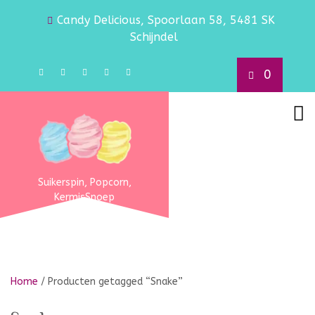
Candy Delicious, Spoorlaan 58, 5481 SK
Schijndel
0
Suikerspin, Popcorn,
KermisSnoep
Home
/ Producten getagged “Snake”