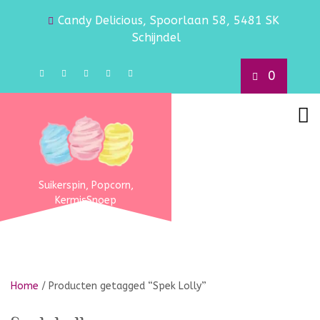
Candy Delicious, Spoorlaan 58, 5481 SK
Schijndel
0
Suikerspin, Popcorn,
KermisSnoep
Home
/ Producten getagged “Spek Lolly”