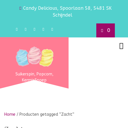
Candy Delicious, Spoorlaan 58, 5481 SK
Schijndel
0
Suikerspin, Popcorn,
KermisSnoep
Home
/ Producten getagged “Zacht”