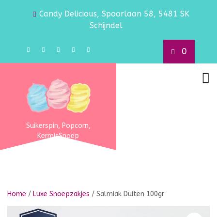
Candy Delicious, Spoorlaan 58, 5481 SK
Schijndel
0
Suikerspin, Popcorn,
KermisSnoep
Home
/
Luxe Snoepzakjes
/ Salmiak Duiten 100gr