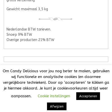
gratis verzending
Gewicht maximaal 3,5 kg
Nederlandse BTW tarieven.
Snoep 9% BTW
Overige producten 21% BTW
Om Candy Delicious voor jou nog beter te maken, gebruiken
wij functionele en analytische cookies (en daarmee
vergelijkbare technieken). Door op ‘accepteren’ te klikken ga
Candy Delicious 2018-2025© | All Rights Reserved. | KvK:
je hiermee akkoord. Je kunt je cookievoorkeuren altijd weer
73032808 | BTW NL001776860B44 | Het is niet toegestaan
teksten, foto's of enig onderdeel van deze website over te
aanpassen.
Cookie instellingen
Accepteren
nemen of te verspreiden zonder uitdrukkelijke
VW Themes
toestemming.
Ontworpen door
Afwijzen