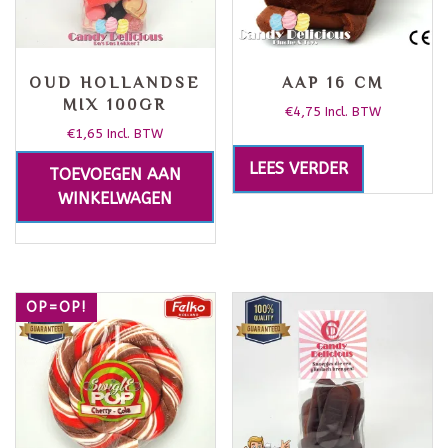
OUD HOLLANDSE
AAP 16 CM
MIX 100GR
€
4,75
Incl. BTW
€
1,65
Incl. BTW
LEES VERDER
TOEVOEGEN AAN
WINKELWAGEN
OP=OP!