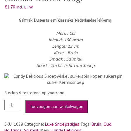
€
1,70
Incl. BTW
Salmiak Duiten is een klassieke Nederlandse lekkernij.
Merk : CCI
Inhoud: 100 gram
Lengte: 13 cm
Kleur : Bruin
Smaak : Salmiak
Soort : Zacht, licht taai Snoep
Slechts 9 resterend op voorraad
Toevoegen aan winkelwagen
SKU:
1039
Categorie:
Luxe Snoepzakjes
Tags:
Bruin
,
Oud
Hollands
,
Salmiak
Merk:
Candy Delicious