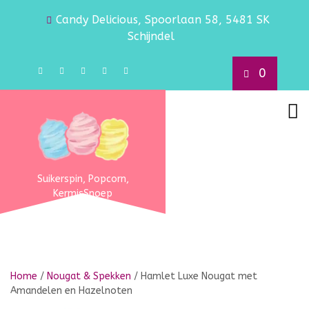
Candy Delicious, Spoorlaan 58, 5481 SK
Schijndel
0
Suikerspin, Popcorn,
KermisSnoep
Home
/
Nougat & Spekken
/ Hamlet Luxe Nougat met
Amandelen en Hazelnoten