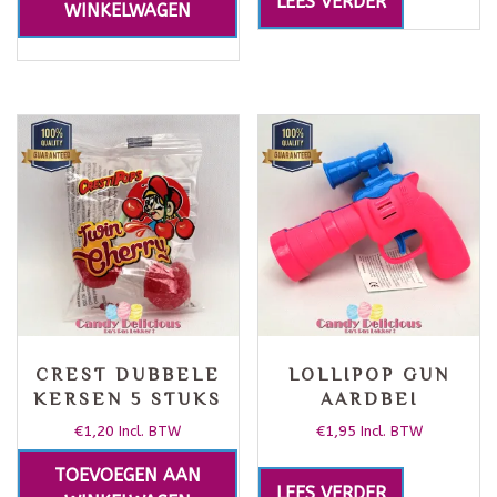
LEES VERDER
WINKELWAGEN
CREST DUBBELE
LOLLIPOP GUN
KERSEN 5 STUKS
AARDBEI
€
1,20
€
1,95
Incl. BTW
Incl. BTW
TOEVOEGEN AAN
LEES VERDER