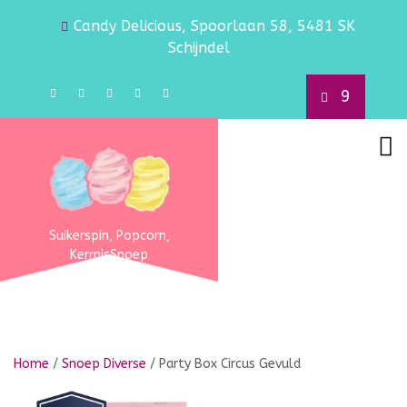
Candy Delicious, Spoorlaan 58, 5481 SK
Schijndel
9
Suikerspin, Popcorn,
KermisSnoep
Home
/
Snoep Diverse
/ Party Box Circus Gevuld