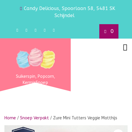
Candy Delicious, Spoorlaan 58, 5481 SK
Schijndel
0
Suikerspin, Popcorn,
KermisSnoep
Home
/
Snoep Verpakt
/ Zure Mini Tutters Veggie Matthijs