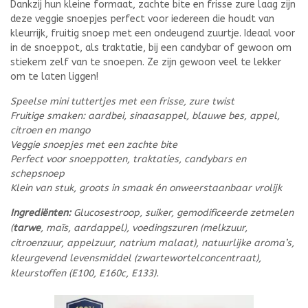
Dankzij hun kleine formaat, zachte bite en frisse zure laag zijn
deze veggie snoepjes perfect voor iedereen die houdt van
kleurrijk, fruitig snoep met een ondeugend zuurtje. Ideaal voor
in de snoeppot, als traktatie, bij een candybar of gewoon om
stiekem zelf van te snoepen. Ze zijn gewoon veel te lekker
om te laten liggen!
Speelse mini tuttertjes met een frisse, zure twist
Fruitige smaken: aardbei, sinaasappel, blauwe bes, appel,
citroen en mango
Veggie snoepjes met een zachte bite
Perfect voor snoeppotten, traktaties, candybars en
schepsnoep
Klein van stuk, groots in smaak én onweerstaanbaar vrolijk
Ingrediënten:
Glucosestroop, suiker, gemodificeerde zetmelen
(
tarwe
, maïs, aardappel), voedingszuren (melkzuur,
citroenzuur, appelzuur, natrium malaat), natuurlijke aroma’s,
kleurgevend levensmiddel (zwartewortelconcentraat),
kleurstoffen (E100, E160c, E133).