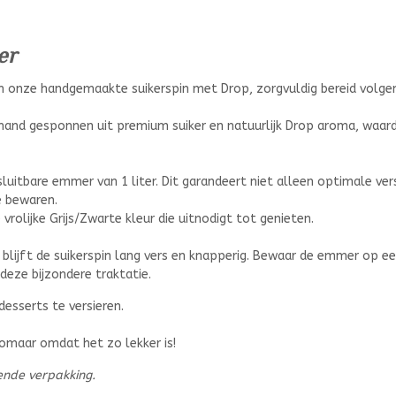
er
an onze handgemaakte suikerspin met Drop, zorgvuldig bereid volge
hand gesponnen uit premium suiker en natuurlijk Drop aroma, waar
luitbare emmer van 1 liter. Dit garandeert niet alleen optimale ver
e bewaren.
 vrolijke Grijs/Zwarte kleur die uitnodigt tot genieten.
blijft de suikerspin lang vers en knapperig. Bewaar de emmer op e
 deze bijzondere traktatie.
desserts te versieren.
omaar omdat het zo lekker is!
ende verpakking.