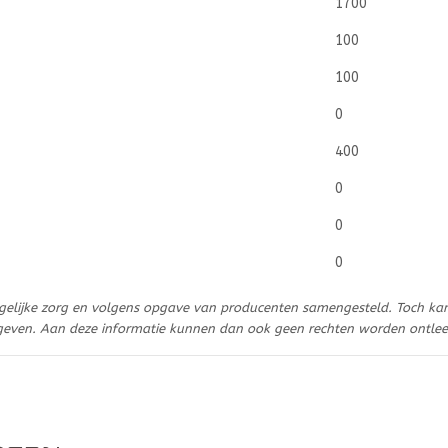
1700
100
100
0
400
0
0
0
gelijke zorg en volgens opgave van producenten samengesteld. Toch ka
geven. Aan deze informatie kunnen dan ook geen rechten worden ontle