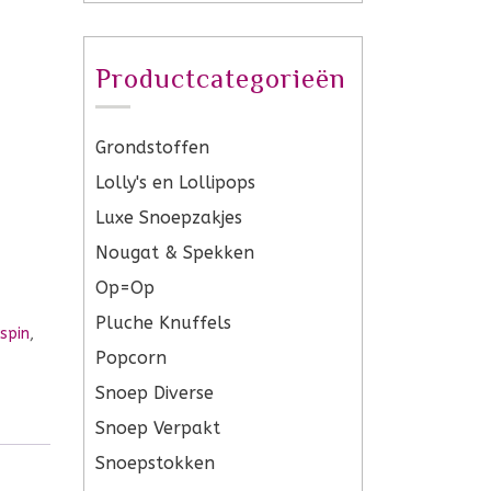
Productcategorieën
Grondstoffen
Lolly's en Lollipops
Luxe Snoepzakjes
Nougat & Spekken
Op=Op
Pluche Knuffels
rspin
,
Popcorn
Snoep Diverse
Snoep Verpakt
Snoepstokken