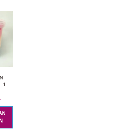
N
 1
W
AN
N