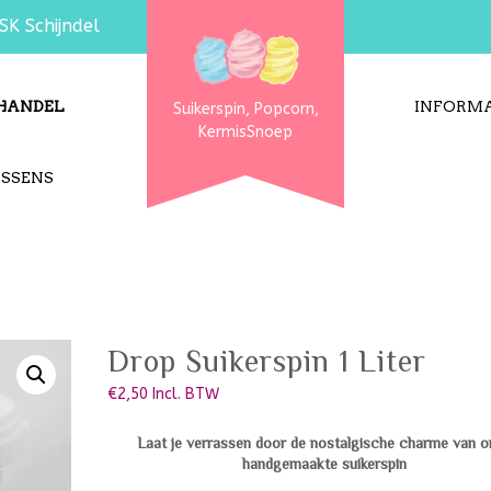
SK Schijndel
HANDEL
INFORMA
Suikerspin, Popcorn,
KermisSnoep
USSENS
Drop Suikerspin 1 Liter
€
2,50
Incl. BTW
Laat je verrassen door de nostalgische charme van o
handgemaakte suikerspin