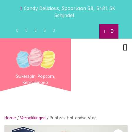
Candy Delicious, Spoorlaan 58, 5481 SK
Schijndel
0
Suikerspin, Popcorn,
KermisSnoep
Home
/
Verpakkingen
/ Puntzak Hollandse Vlag